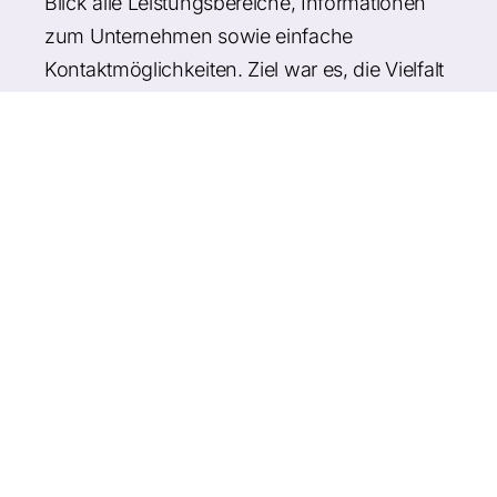
Blick alle Leistungsbereiche, Informationen
zum Unternehmen sowie einfache
Kontaktmöglichkeiten. Ziel war es, die Vielfalt
des Angebots übersichtlich darzustellen und
gleichzeitig die persönliche Handschrift des
Familienbetriebs spürbar zu machen. Das
Webdesign Schreinerei Hilgertshausen
ist
warm, strukturiert und modern gestaltet - mit
mobiloptimierter Darstellung und regionaler
Ausrichtung für Privat- und Gewerbekunden
in der Region Dachau.
Umsetzung
Modernes Webdesign mit