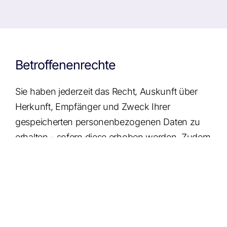
Betroffenenrechte
Sie haben jederzeit das Recht, Auskunft über
Herkunft, Empfänger und Zweck Ihrer
gespeicherten personenbezogenen Daten zu
erhalten - sofern diese erhoben werden. Zudem
haben Sie das Recht auf Berichtigung,
Einschränkung der Verarbeitung (sofern wir Ihre
Daten aufgrund gesetzlicher Pflichten noch
nicht löschen dürfen), Datenübertragbarkeit
sowie Löschung Ihrer Daten. Auch ein