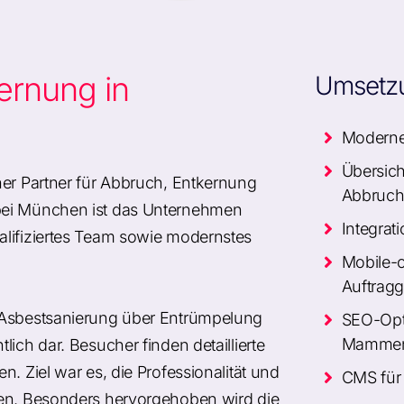
ernung in
Umsetz
Modernes
Übersich
ner Partner für Abbruch, Entkernung
Abbruc
bei München ist das Unternehmen
Integrat
alifiziertes Team sowie modernstes
Mobile-
Auftrag
n Asbestsanierung über Entrümpelung
SEO-Opti
Mammen
ich dar. Besucher finden detaillierte
. Ziel war es, die Professionalität und
CMS für 
hen. Besonders hervorgehoben wird die