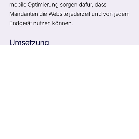
mobile Optimierung sorgen dafür, dass
Mandanten die Website jederzeit und von jedem
Endgerät nutzen können.
Umsetzung
Modernes Webdesign mit Fokus auf
Seriosität und Klarheit
Übersichtliche Darstellung von
Rechtsgebieten und Leistungen
Mobile-optimierte Umsetzung für
Mandanten unterwegs
SEO-Optimierung für regionale
Auffindbarkeit in München