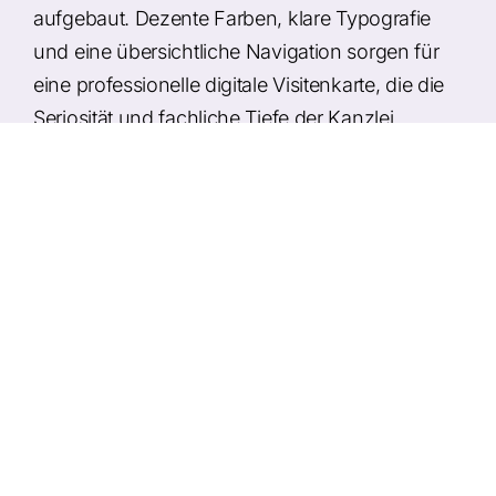
aufgebaut. Dezente Farben, klare Typografie
und eine übersichtliche Navigation sorgen für
eine professionelle digitale Visitenkarte, die die
Seriosität und fachliche Tiefe der Kanzlei
unterstreicht.
Umsetzung
Modernes Webdesign mit internationalem,
juristischem Charakter
Übersichtliche Darstellung von
Fachbereichen und Kanzleiprofil
Mobile- und SEO-optimierte Umsetzung für
Mandanten weltweit
Integration von Teamseiten, Sprachen und