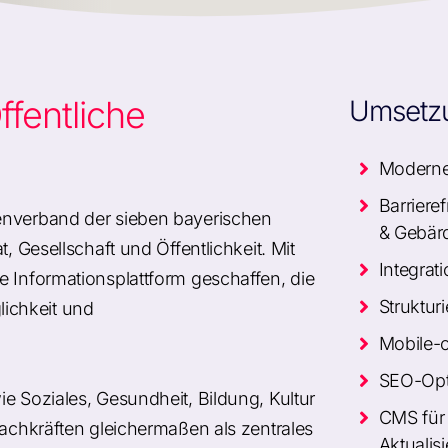
ffentliche
Umsetz
Modernes
Barriere
enverband der sieben bayerischen
& Gebär
, Gesellschaft und Öffentlichkeit. Mit
Integrati
e Informationsplattform geschaffen, die
Struktur
ichkeit und
Mobile-o
SEO-Opti
e Soziales, Gesundheit, Bildung, Kultur
CMS für 
Fachkräften gleichermaßen als zentrales
Aktualis