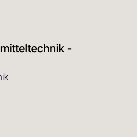
itteltechnik -
nik