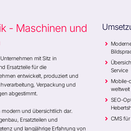
ik - Maschinen und
Umsetz
n
Modernes
Bildspra
s Unternehmen mit Sitz in
Übersich
 Ersatzteile für die
Service
nehmen entwickelt, produziert und
Mobile-o
ischverarbeitung, Verpackung und
weltweit
ngen abgestimmt.
SEO-Opti
Heberts
m modern und übersichtlich dar.
CMS für 
genbau, Ersatzteilen und
petenz und langjährige Erfahrung von