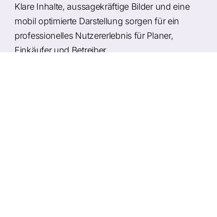
Klare Inhalte, aussagekräftige Bilder und eine
mobil optimierte Darstellung sorgen für ein
professionelles Nutzererlebnis für Planer,
Einkäufer und Betreiber.
Umsetzung
Modernes Webdesign mit technischer,
industrieller Bildsprache
Übersichtliche Darstellung von Krananlagen,
Fördertechnik und Service
Mobile- und SEO-optimierte Umsetzung für
regionale und überregionale Sichtbarkeit
Integration von Kontakt, Prüf- und
Serviceinformationen