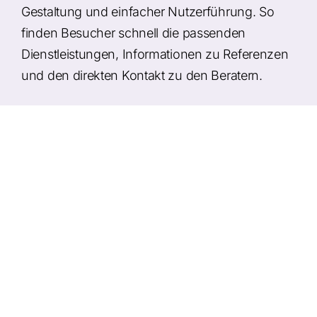
Gestaltung und einfacher Nutzerführung. So
finden Besucher schnell die passenden
Dienstleistungen, Informationen zu Referenzen
und den direkten Kontakt zu den Beratern.
Umsetzung
Modernes Webdesign mit internationaler
Ausrichtung
Übersichtliche Darstellung von Beratungs-
und Investmentleistungen
Mehrsprachige Umsetzung
(Deutsch/Englisch)
Mobile-optimierte Darstellung für Kunden
weltweit