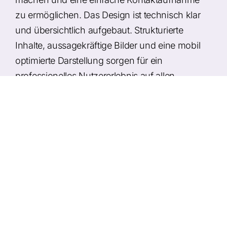
zu ermöglichen. Das Design ist technisch klar
und übersichtlich aufgebaut. Strukturierte
Inhalte, aussagekräftige Bilder und eine mobil
optimierte Darstellung sorgen für ein
professionelles Nutzererlebnis auf allen
Endgeräten.
Umsetzung
Modernes Webdesign mit technischer,
handwerksorientierter Bildsprache
Übersichtliche Darstellung von
Elektroinstallation und Haustechnik
Mobile- und SEO-optimierte Umsetzung für