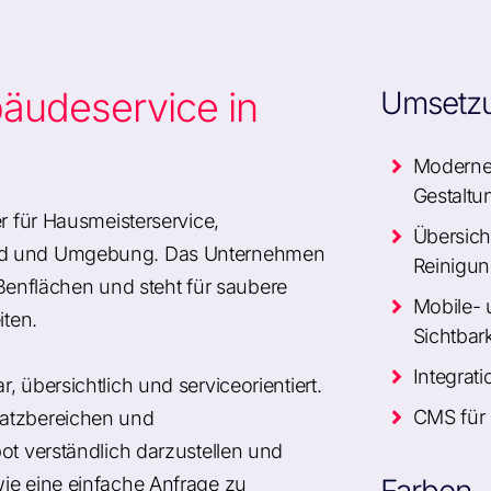
äudeservice in
Umsetz
Modernes
Gestaltu
er für Hausmeisterservice,
Übersich
feld und Umgebung. Das Unternehmen
Reinigun
nflächen und steht für saubere
Mobile- 
iten.
Sichtbark
Integrat
 übersichtlich und serviceorientiert.
CMS für 
satzbereichen und
ot verständlich darzustellen und
wie eine einfache Anfrage zu