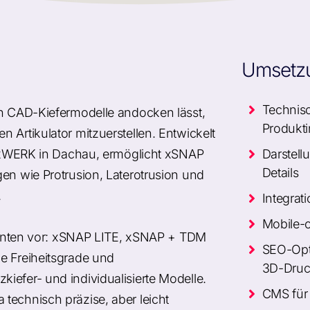
Umsetz
Technisc
an CAD-Kiefermodelle andocken lässt,
Produkt
 Artikulator mitzuerstellen. Entwickelt
ei xWERK in Dachau, ermöglicht xSNAP
Darstell
Details
en wie Protrusion, Laterotrusion und
.
Integrat
Mobile-
arianten vor: xSNAP LITE, xSNAP + TDM
SEO-Opti
e Freiheitsgrade und
3D-Dru
iefer- und individualisierte Modelle.
CMS für 
technisch präzise, aber leicht