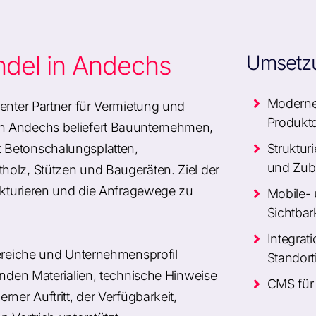
ndel in Andechs
Umsetz
Modernes
enter Partner für Vermietung und
Produktd
n Andechs beliefert Bauunternehmen,
 Betonschalungsplatten,
Struktur
und Zub
holz, Stützen und Baugeräten. Ziel der
rukturieren und die Anfragewege zu
Mobile- 
Sichtbar
Integrat
bereiche und Unternehmensprofil
Standort
enden Materialien, technische Hinweise
CMS für
ner Auftritt, der Verfügbarkeit,